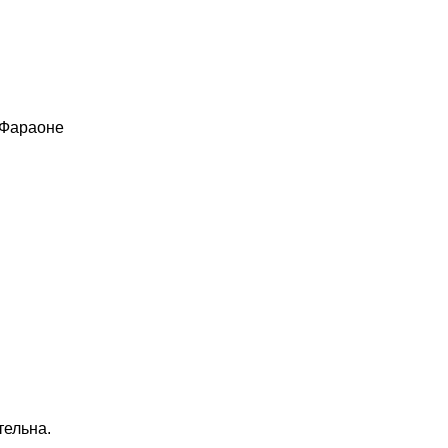
 Фараоне
тельна.