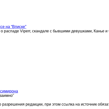
ice на “Вписке”
 о распаде Viperr, скандале с бывшими девушками, Канье и
ксимирона
взаимно"
 разрешения редакции, при этом ссылка на источник обяза