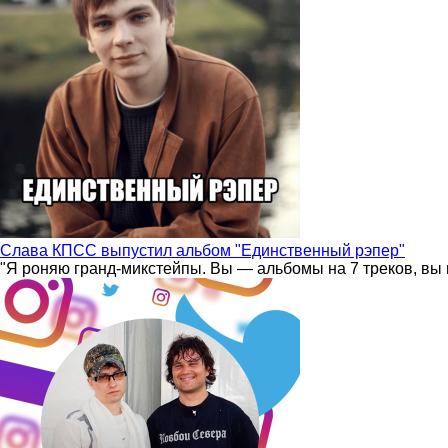
Слава КПСС выпустил альбом "Единственный рэпер"
"Я роняю гранд-микстейпы. Вы — альбомы на 7 треков, вы 