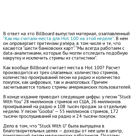
В ответ на это Billboard выпустил материал, озаглавленный
"Как мы считали места для Hot 100 на этой неделе"
. В нем
он опровергает претензии рэпера, в том числе и те, что
касаются "шести банковских карт". "Мы всегда работаем с
data-аналитиками, которые бы могли отследить подобную
накрутку и исключить стримы из статистики".
Как вообще Billboard считает места в Hot 100? Расчет
производится из трех слагаемых: количество стримов,
количество проигрываний песни на радио и количество
покупок, как цифровых, так и аналоговых. Причем
засчитываются только стримы американских пользователей.
В конце издание приводит следующие цифры: у песни "Stuck
With You" 28 миллионов стримов из США, 26 миллионов
проигрываний на радио и 108 тысяч продаж за отдельную
неделю. У песни "Gooba" — 55 миллионов стримов, 172
тысячи прослушиваний на радио и 24 тысячи покупок.
Дело в том, что "Stuck With U" была выпущена в
благотворительных целях — доходы от нее шли в центр,
помогающий детям медицинских работников. Поэтому