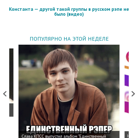
Константа — другой такой группы в русском рэпе не
было (видео)
ПОПУЛЯРНО НА ЭТОЙ НЕДЕЛЕ
Previous
Next
о
Слава КПСС выпустил альбом "Единственный
Напис