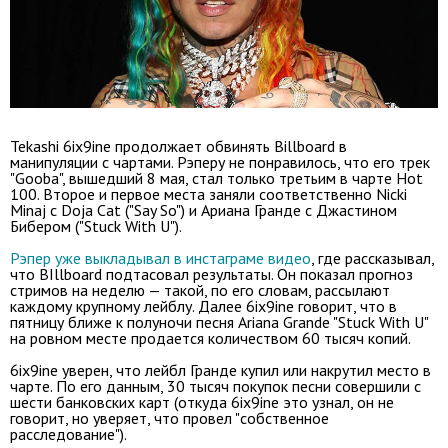
Tekashi 6ix9ine продолжает обвинять Billboard в
манипуляции с чартами. Рэперу не понравилось, что его трек
"Gooba", вышедший 8 мая, стал только третьим в чарте Hot
100. Второе и первое места заняли соответственно Nicki
Minaj с Doja Cat ("Say So") и Ариана Гранде с Джастином
Бибером ("Stuck With U").
Рэпер уже выкладывал в инстаграме видео
, где рассказывал,
что BIllboard подтасовал результаты. Он показал прогноз
стримов на неделю — такой, по его словам, рассылают
каждому крупному лейблу. Далее 6ix9ine говорит, что в
пятницу ближе к полуночи песня Ariana Grande "Stuck With U"
на ровном месте продается количеством 60 тысяч копий.
6ix9ine уверен, что лейбл Гранде купил или накрутил место в
чарте. По его данным, 30 тысяч покупок песни совершили с
шести банковских карт (откуда 6ix9ine это узнал, он не
говорит, но уверяет, что провел "собственное
расследование").