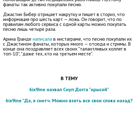
фанаты так активно покупали песню.
Джастин Бибер отрицает накрутку и пишет в сториз, что
информация про шесть карт — ложь. Он говорит, что по
правилам любого сервиса с одной карты можно покупать
песню лишь четыре раза.
Арина Гранде
написала
в инстаграме, что песню покупали их
с Джастином фанаты, которых много — отсюда и стримы. В
конце она поздравляет всех своих "талантливых коллег в
топ-10", "даже тех, кто на третьем месте".
В ТЕМУ
6ix9ine назвал Снуп Догга "крысой"
6ix9ine "Да, я снитч. Можно взять все свои слова назад?