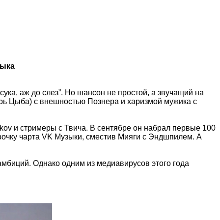
зыка
сука, аж до слез”. Но шансон не простой, а звучащий на
орь Цыба) с внешностью Познера и харизмой мужика с
kov и стримеры с Твича. В сентябре он набрал первые 100
рочку чарта VK Музыки, сместив Мияги с Эндшпилем. А
 амбиций. Однако одним из медиавирусов этого года