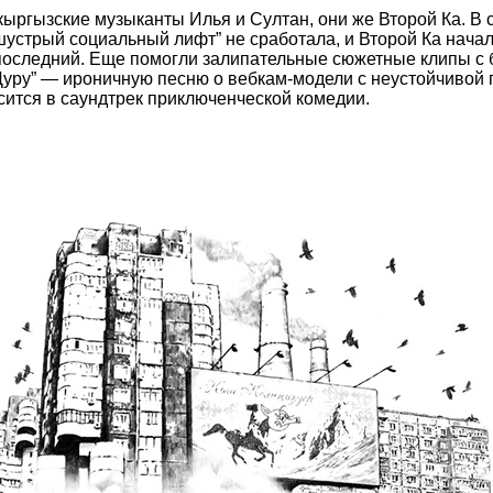
 кыргызские музыканты Илья и Султан, они же Второй Ка. В 
 шустрый социальный лифт” не сработала, и Второй Ка нача
оследний. Еще помогли залипательные сюжетные клипы с б
Дуру” — ироничную песню о вебкам-модели с неустойчивой п
сится в саундтрек приключенческой комедии.