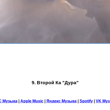
9. Второй Ка "Дура"
С Музыка
|
Apple Music
|
Яндекс Музыка
|
Spotify
|
VK Му