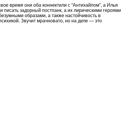
свое время они оба коннектили с “Антихайпом”, а Илья
ли писать задорный постпанк, а их лирическими героями
езумными образами, а также настойчивость в
сихикой. Звучит мрачновато, но на деле — это