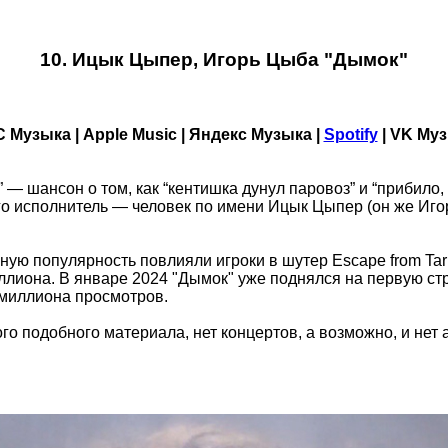
10. Ицык Цыпер, Игорь Цыба "Дымок"
 Музыка | Apple Music | Яндекс Музыка |
Spotify
| VK Му
— шансон о том, как “кентишка дунул паровоз” и “прибило, 
Его исполнитель — человек по имени Ицык Цыпер (он же Иг
ную популярность повлияли игроки в шутер Escape from Tar
ллиона. В январе 2024 "Дымок" уже поднялся на первую ст
 миллиона просмотров.
ого подобного материала, нет концертов, а возможно, и нет