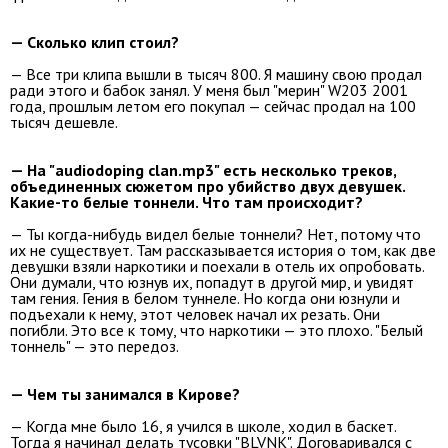
— Сколько клип стоил?
— Все три клипа вышли в тысяч 800. Я машину свою продал
ради этого и бабок занял. У меня был "мерин" W203 2001
года, прошлым летом его покупал — сейчас продал на 100
тысяч дешевле.
— На "audiodoping clan.mp3" есть несколько треков,
объединенных сюжетом про убийство двух девушек.
Какие-то белые тоннели. Что там происходит?
— Ты когда-нибудь видел белые тоннели? Нет, потому что
их не существует. Там рассказывается история о том, как две
девушки взяли наркотики и поехали в отель их опробовать.
Они думали, что юзнув их, попадут в другой мир, и увидят
там гения. Гения в белом туннеле. Но когда они юзнули и
подъехали к нему, этот человек начал их резать. Они
погибли. Это все к тому, что наркотики — это плохо. "Белый
тоннель" — это передоз.
— Чем ты занимался в Кирове?
— Когда мне было 16, я учился в школе, ходил в баскет.
Тогда я начинал делать тусовки "BLVNK". Договаривался с