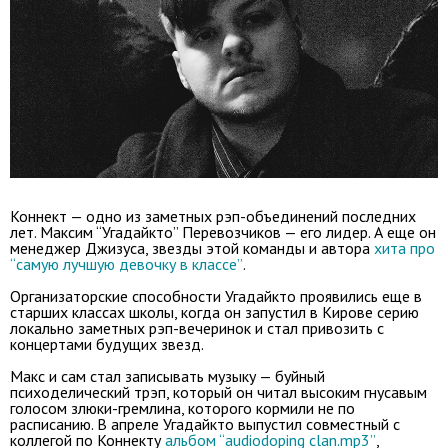
Коннект — одно из заметных рэп-объединений последних
лет. Максим “Угадайкто” Перевозчиков — его лидер. А еще он
менеджер Джизуса, звезды этой команды и автора
хита про
“самую лучшую девочку в классе”
.
Организаторские способности Угадайкто проявились еще в
старших классах школы, когда он запустил в Кирове серию
локально заметных рэп-вечеринок и стал привозить с
концертами будущих звезд.
Макс и сам стал записывать музыку — буйный
психоделический трэп, который он читал высоким гнусавым
голосом злюки-гремлина, которого кормили не по
расписанию. В апреле Угадайкто выпустил совместный с
коллегой по Коннекту
альбом “audiodoping clan.mp3”
,