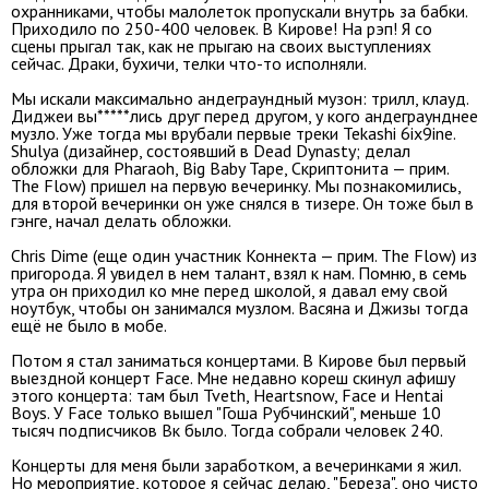
охранниками, чтобы малолеток пропускали внутрь за бабки.
Приходило по 250-400 человек. В Кирове! На рэп! Я со
сцены прыгал так, как не прыгаю на своих выступлениях
сейчас. Драки, бухичи, телки что-то исполняли.
Мы искали максимально андеграундный музон: трилл, клауд.
Диджеи вы*****лись друг перед другом, у кого андеграунднее
музло. Уже тогда мы врубали первые треки Tekashi 6ix9ine.
Shulya (дизайнер, состоявший в Dead Dynasty; делал
обложки для Pharaoh, Big Baby Tape, Скриптонита — прим.
The Flow) пришел на первую вечеринку. Мы познакомились,
для второй вечеринки он уже снялся в тизере. Он тоже был в
гэнге, начал делать обложки.
Chris Dime (еще один участник Коннекта — прим. The Flow) из
пригорода. Я увидел в нем талант, взял к нам. Помню, в семь
утра он приходил ко мне перед школой, я давал ему свой
ноутбук, чтобы он занимался музлом. Васяна и Джизы тогда
ещё не было в мобе.
Потом я стал заниматься концертами. В Кирове был первый
выездной концерт Face. Мне недавно кореш скинул афишу
этого концерта: там был Tveth, Heartsnow, Face и Hentai
Boys. У Face только вышел "Гоша Рубчинский", меньше 10
тысяч подписчиков Вк было. Тогда собрали человек 240.
Концерты для меня были заработком, а вечеринками я жил.
Но мероприятие, которое я сейчас делаю, "Береза", оно чисто