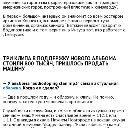
звучание которого мы охарактеризовали как “аттракцион
американских горок, построенный вплотную к химзаводу”.
В первом большом интервью он знакомит со всем ростером
артистов Коннекта, вспоминает факапы первого тура
объединения, организованного “Вятским квасом”, говорит о
бодипозитиве и о том, верит ли в Иисуса тот, кто работает с
Джизусом.
ТРИ КЛИПА В ПОДДЕРЖКУ НОВОГО АЛЬБОМА
СТОИЛИ 800 ТЫСЯЧ, ПРИШЛОСЬ ПРОДАТЬ
МАШИНУ
— У альбома "audiodoping clan.mp3" самая актуальная
обложка
. Когда ее сделал?
— Еще в прошлом году — и обложку, и клипы. Не помню,
почему захотел туда человека в противогазе.
Случайности неслучайны, и то, что обложка актуальна прямо
сейчас — знак. У меня есть счастливое время — 11:11 или
1:11. Однажды я ехал в Нижнем Новгороде на вокзал, скучая
по одной девчонке. Увидел баннер: "Если любишь — скажи",