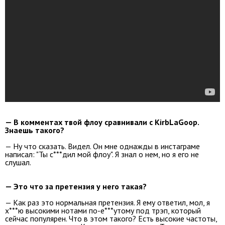
— В комментах твой флоу сравнивали с KirbLaGoop.
Знаешь такого?
— Ну что сказать. Видел. Он мне однажды в инстаграме
написал: "Ты с***дил мой флоу". Я знал о нем, но я его не
слушал.
— Это что за претензия у него такая?
— Как раз это нормальная претензия. Я ему ответил, мол, я
х***ю высокими нотами по-е***утому под трэп, который
сейчас популярен. Что в этом такого? Есть высокие частоты,