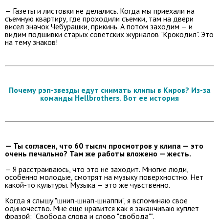
— Газеты и листовки не делались. Когда мы приехали на
съемную квартиру, где проходили съемки, там на двери
висел значок Чебурашки, прикинь. А потом заходим — и
видим подшивки старых советских журналов "Крокодил". Это
на тему знаков!
Почему рэп-звезды едут снимать клипы в Киров? Из-за
команды Hellbrothers. Вот ее история
— Ты согласен, что 60 тысяч просмотров у клипа — это
очень печально? Там же работы вложено — жесть.
— Я расстраиваюсь, что это не заходит. Многие люди,
особенно молодые, смотрят на музыку поверхностно. Нет
какой-то культуры. Музыка — это же чувственно.
Когда я слышу "шнип-шнап-шнаппи", я вспоминаю свое
одиночество. Мне еще нравится как я заканчиваю куплет
фразой: "Свобода слова и слово "свобода"".