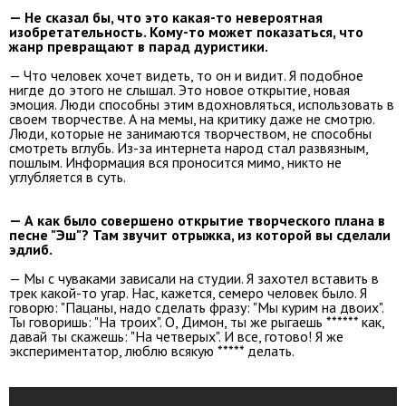
— Не сказал бы, что это какая-то невероятная
изобретательность. Кому-то может показаться, что
жанр превращают в парад дуристики.
— Что человек хочет видеть, то он и видит. Я подобное
нигде до этого не слышал. Это новое открытие, новая
эмоция. Люди способны этим вдохновляться, использовать в
своем творчестве. А на мемы, на критику даже не смотрю.
Люди, которые не занимаются творчеством, не способны
смотреть вглубь. Из-за интернета народ стал развязным,
пошлым. Информация вся проносится мимо, никто не
углубляется в суть.
— А как было совершено открытие творческого плана в
песне "Эш"? Там звучит отрыжка, из которой вы сделали
эдлиб.
— Мы с чуваками зависали на студии. Я захотел вставить в
трек какой-то угар. Нас, кажется, семеро человек было. Я
говорю: "Пацаны, надо сделать фразу: "Мы курим на двоих".
Ты говоришь: "На троих". О, Димон, ты же рыгаешь ****** как,
давай ты скажешь: "На четверых". И все, готово! Я же
экспериментатор, люблю всякую ***** делать.