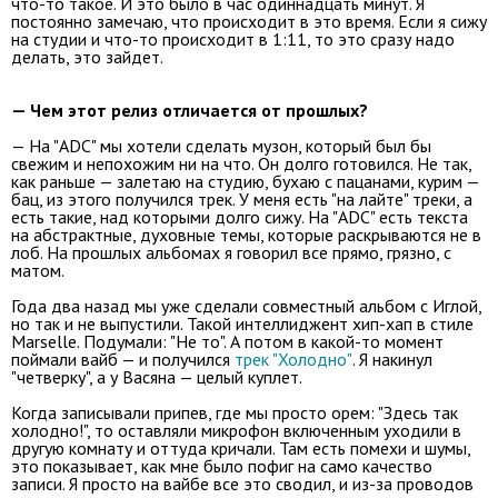
что-то такое. И это было в час одиннадцать минут. Я
постоянно замечаю, что происходит в это время. Если я сижу
на студии и что-то происходит в 1:11, то это сразу надо
делать, это зайдет.
— Чем этот релиз отличается от прошлых?
— На "ADC" мы хотели сделать музон, который был бы
свежим и непохожим ни на что. Он долго готовился. Не так,
как раньше — залетаю на студию, бухаю с пацанами, курим —
бац, из этого получился трек. У меня есть "на лайте" треки, а
есть такие, над которыми долго сижу. На "ADC" есть текста
на абстрактные, духовные темы, которые раскрываются не в
лоб. На прошлых альбомах я говорил все прямо, грязно, с
матом.
Года два назад мы уже сделали совместный альбом с Иглой,
но так и не выпустили. Такой интеллиджент хип-хап в стиле
Marselle. Подумали: "Не то". А потом в какой-то момент
поймали вайб — и получился
трек "Холодно"
. Я накинул
"четверку", а у Васяна — целый куплет.
Когда записывали припев, где мы просто орем: "Здесь так
холодно!", то оставляли микрофон включенным уходили в
другую комнату и оттуда кричали. Там есть помехи и шумы,
это показывает, как мне было пофиг на само качество
записи. Я просто на вайбе все это сводил, и из-за проводов