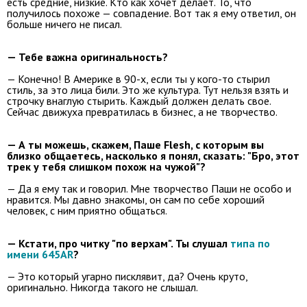
есть средние, низкие. Кто как хочет делает. То, что
получилось похоже — совпадение. Вот так я ему ответил, он
больше ничего не писал.
— Тебе важна оригинальность?
— Конечно! В Америке в 90-х, если ты у кого-то стырил
стиль, за это лица били. Это же культура. Тут нельзя взять и
строчку внаглую стырить. Каждый должен делать свое.
Сейчас движуха превратилась в бизнес, а не творчество.
— А ты можешь, скажем, Паше Flesh, с которым вы
близко общаетесь, насколько я понял, сказать: "Бро, этот
трек у тебя слишком похож на чужой"?
— Да я ему так и говорил. Мне творчество Паши не особо и
нравится. Мы давно знакомы, он сам по себе хороший
человек, с ним приятно общаться.
— Кстати, про читку "по верхам". Ты слушал
типа по
имени 645AR
?
— Это который угарно писклявит, да? Очень круто,
оригинально. Никогда такого не слышал.