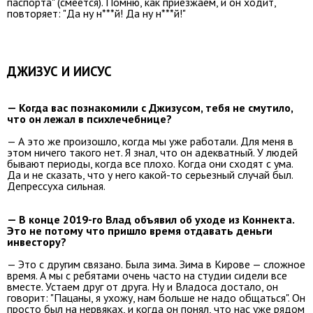
паспорта" (смеется). Помню, как приезжаем, и он ходит,
повторяет: "Да ну н***й! Да ну н***й!"
ДЖИЗУС И ИИСУС
— Когда вас познакомили с Джизусом, тебя не смутило,
что он лежал в психлечебнице?
— А это же произошло, когда мы уже работали. Для меня в
этом ничего такого нет. Я знал, что он адекватный. У людей
бывают периоды, когда все плохо. Когда они сходят с ума.
Да и не сказать, что у него какой-то серьезный случай был.
Депрессуха сильная.
— В конце 2019-го Влад объявил об уходе из Коннекта.
Это не потому что пришло время отдавать деньги
инвестору?
— Это с другим связано. Была зима. Зима в Кирове — сложное
время. А мы с ребятами очень часто на студии сидели все
вместе. Устаем друг от друга. Ну и Владоса достало, он
говорит: "Пацаны, я ухожу, нам больше не надо общаться". Он
просто был на нервяках, и когда он понял, что нас уже рядом