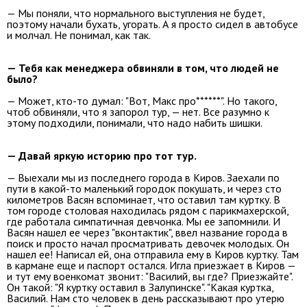
— Мы поняли, что нормального выступления не будет,
поэтому начали бухать, угорать. А я просто сидел в автобусе
и молчал. Не понимал, как так.
— Тебя как менеджера обвиняли в том, что людей не
было?
— Может, кто-то думал: "Вот, Макс про******". Но такого,
чтоб обвиняли, что я запорол тур, — нет. Все разумно к
этому подходили, понимали, что надо набить шишки.
— Давай яркую историю про тот тур.
— Выехали мы из последнего города в Киров. Заехали по
пути в какой-то маленький городок покушать, и через сто
километров Васян вспоминает, что оставил там куртку. В
том городе столовая находилась рядом с парикмахерской,
где работала симпатичная девчонка. Мы ее запомнили. И
Васян нашел ее через "вконтактик", ввел название города в
поиск и просто начал просматривать девочек молодых. Он
нашел ее! Написал ей, она отправила ему в Киров куртку. Там
в кармане еще и паспорт остался. Игла приезжает в Киров —
и тут ему военкомат звонит: "Василий, вы где? Приезжайте".
Он такой: "Я куртку оставил в Залупинске". "Какая куртка,
Василий. Нам сто человек в день рассказывают про утерю