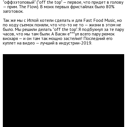
"оффзэтоповый" ("off the top" — первое, что придет в голову
— прим. The Flow). В моих первых фристайлах было 80%
заготовок.
Так же мы с Иглой хотели сделать и для Fast Food Music, но
по ходу съемок поняли, что что-то не то — жизни в этом не
было. Мы решили делать "off the top". Я подбухнул за те пару
часов, что мы там были. А Васян е***ул всего пару рюмок
вискаря — и он там так мощно застелил! Последний его
куплет на видео — лучший в индустрии-2019.