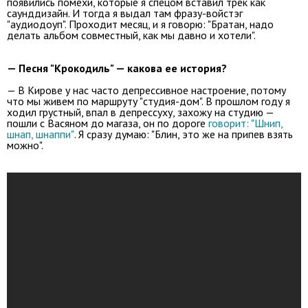
появились помехи, которые я спецом вставил трек как
саунддизайн. И тогда я выдал там фразу-войстэг
"аудиодоуп". Проходит месяц, и я говорю: "Братан, надо
делать альбом совместный, как мы давно и хотели".
— Песня "Крокодиль" — какова ее история?
— В Кирове у нас часто депрессивное настроение, потому
что мы живем по маршруту "студия-дом". В прошлом году я
ходил грустный, впал в депрессуху, захожу на студию —
пошли с Васяном до магаза, он по дороге
говорит: "Шнип,
шнап, шнаппи"
. Я сразу думаю: "Блин, это же на припев взять
можно".