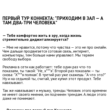
ПЕРВЫЙ ТУР КОННЕКТА: "ПРИХОДИМ В ЗАЛ — А
ТАМ ДВА-ТРИ ЧЕЛОВЕКА"
— Тебе комфортно жить в эру, когда жизнь
стремительно диджитализируется?
— Мне не нравится, потому что чувства — это не про онлайн.
Чем дальше продвигается сотовая связь, интернет,
компьютеры, тем больше нами управляют. Мы теряем
свободу выбора.
Реклама в сети как работает: тебе один раз что-то
показали, ты такой: "Не, х***я". Второй раз показали — ты
снова: "Х***я полная". В третий раз уже скажешь: "А что это?"
Ну и на седьмой ты, считай, уже купил этот продукт. Тебе
навязывают.
Так же навязывают и музыку, тренды. Человек этого времени
не имеет своего мнения, он подчинен трендам. А люди этого
даже не понимают.
— Расскажи про первый тур Коннекта.