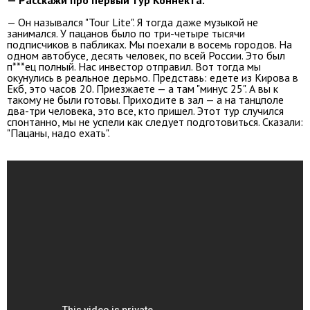
— Он назывался "Tour Lite". Я тогда даже музыкой не
занимался. У пацанов было по три-четыре тысячи
подписчиков в пабликах. Мы поехали в восемь городов. На
одном автобусе, десять человек, по всей России. Это был
п***ец полный. Нас инвестор отправил. Вот тогда мы
окунулись в реальное дерьмо. Представь: едете из Кирова в
Екб, это часов 20. Приезжаете — а там "минус 25". А вы к
такому не были готовы. Приходите в зал — а на танцполе
два-три человека, это все, кто пришел. Этот тур случился
спонтанно, мы не успели как следует подготовиться. Сказали:
"Пацаны, надо ехать".