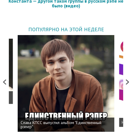
Константа — другой такой группы в русском рэпе не
было (видео)
ПОПУЛЯРНО НА ЭТОЙ НЕДЕЛЕ
Previous
Next
о
Слава КПСС выпустил альбом "Единственный
Напис
рэпер"