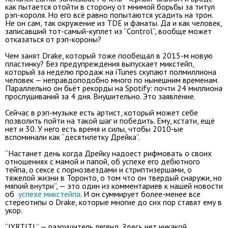
как пытается отойти в сторону от мнимой борьбы за титул
рэп-короля. Но его всё равно попытаются усадить на трон.
Не он сам, так окружение из TDE и фанаты. Да и как человек,
записавший тот-самый-куплет из “Control”, вообще может
отказаться от рэп-короны?
Чем занят Drake, который тоже пообещал в 2015-м новую
пластинку? Без предупреждения выпускает микстейп,
который за неделю продаж на iTunes скупают полмиллиона
человек — неправдоподобно много по нынешним временам.
Параллельно он бьёт рекорды на Spotify: почти 24 миллиона
прослушиваний за 4 дня. Внушительно. Это заявление.
Сейчас в рэп-музыке есть артист, который может себе
позволить пойти на такой шаг и победить. Ему, кстати, ещё
нет и 30. У него есть время и силы, чтобы 2010-ые
вспоминали как “десятилетку Дрейка”.
“Настанет день когда Дрейку надоест рифмовать о своих
отношениях с мамой и папой, об успехе его дебютного
тейпа, о сексе с порнозвездами и стриптизершами, о
тяжелой жизни в Торонто, о том что он твердый снаружи, но
мягкий внутри”, — это один из комментариев к нашей новости
об
успехе микстейпа
. И он суммирует более-менее все
стереотипы о Drake, которые многие до сих пор ставят ему в
укор.
“IYRTITL” — разрушитель легенд. Здесь нет никакой