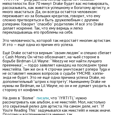
мягкотелости. Все 70 минут Drake будет вас мотивировать,
рассказывать, как живётся успешному и богатому артисту, и
много хвастаться. Да, он всегда остаётся человеком:
переживает из-за больших кредитов, говорит, что ему
сложно притворяться и быть дружелюбным с другими
рэперами. Говорит “спасибо” родителям. И всё это Drake
делает искренне. Так, что ему веришь и легко
перекладываешь его проблемы на себя.
Это человечность, которой так недостаёт многим артистам.
И это — ещё одна из причин его успеха.
Ещё Drake остаётся верным “своим людям” и спешно сбегает
с Cash Money. Он чётко обозначает, на чьей стороне в
борьбе Birdman-Lil Wayne: “Weezy не мог найти лучшего
преемника”, — гордо заявляет канадец на последнем треке
микстейпа. Там же он в 4 строчки уничтожает рэпера Tyga и
не оставляет никаких вопросов о судьбе YMCMB: хэппи-
энда не будет. Это не ещё одна причина успеха Drake, но
дополнительный “штрих к портрету”. Нынешнему Drake не
нужны ни Birdman, ни Lil Wayne, но он и не думает уходить в
сторону от конфликта.
На днях в “Волне”
писали
, что “IYRTITL” нужно
рассматривать как альбом, а не микстейп. Мол, настолько
это серьёзный релиз для артиста. На самом деле, нет. “If
You’re Reading This” задумывался как микстейп и никак иначе.
Поэтому и воспринимается именно так.