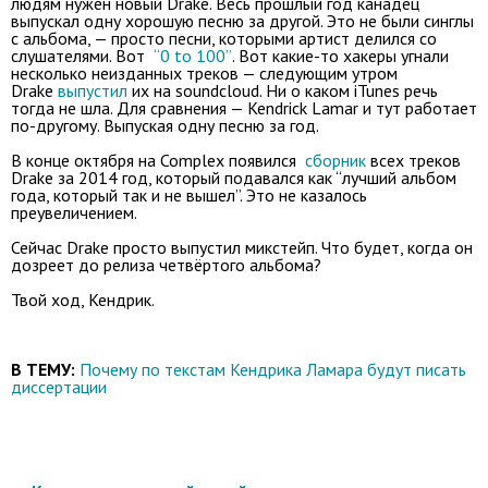
людям нужен новый Drake. Весь прошлый год канадец
выпускал одну хорошую песню за другой. Это не были синглы
с альбома, — просто песни, которыми артист делился со
слушателями. Вот
“0 to 100”
. Вот какие-то хакеры угнали
несколько неизданных треков — следующим утром
Drake
выпустил
их на soundcloud. Ни о каком iTunes речь
тогда не шла. Для сравнения — Kendrick Lamar и тут работает
по-другому. Выпуская одну песню за год.
В конце октября на Complex появился
сборник
всех треков
Drake за 2014 год, который подавался как “лучший альбом
года, который так и не вышел”. Это не казалось
преувеличением.
Сейчас Drake просто выпустил микстейп. Что будет, когда он
дозреет до релиза четвёртого альбома?
Твой ход, Кендрик.
В ТЕМУ:
Почему по текстам Кендрика Ламара будут писать
диссертации