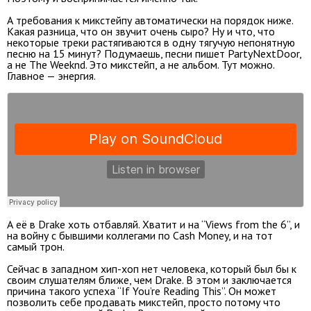
А требования к микстейпу автоматически на порядок ниже.
Какая разница, что он звучит очень сыро? Ну и что, что
некоторые треки растягиваются в одну тягучую непонятную
песню на 15 минут? Подумаешь, песни пишет PartyNextDoor,
а не The Weeknd. Это микстейп, а не альбом. Тут можно.
Главное — энергия.
А её в Drake хоть отбавляй. Хватит и на “Views from the 6”, и
на войну с бывшими коллегами по Cash Money, и на тот
самый трон.
Сейчас в западном хип-хоп нет человека, который был бы к
своим слушателям ближе, чем Drake. В этом и заключается
причина такого успеха “If You’re Reading This”. Он может
позволить себе продавать микстейп, просто потому что