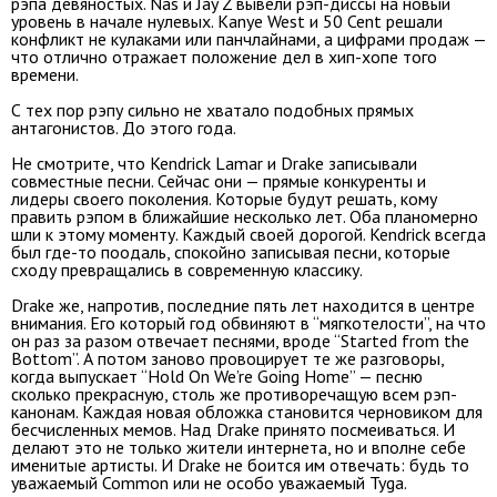
рэпа девяностых. Nas и Jay Z вывели рэп-диссы на новый
уровень в начале нулевых. Kanye West и 50 Cent решали
конфликт не кулаками или панчлайнами, а цифрами продаж —
что отлично отражает положение дел в хип-хопе того
времени.
С тех пор рэпу сильно не хватало подобных прямых
антагонистов. До этого года.
Не смотрите, что Kendrick Lamar и Drake записывали
совместные песни. Сейчас они — прямые конкуренты и
лидеры своего поколения. Которые будут решать, кому
править рэпом в ближайшие несколько лет. Оба планомерно
шли к этому моменту. Каждый своей дорогой. Kendrick всегда
был где-то поодаль, спокойно записывая песни, которые
сходу превращались в современную классику.
Drake же, напротив, последние пять лет находится в центре
внимания. Его который год обвиняют в “мягкотелости”, на что
он раз за разом отвечает песнями, вроде “Started from the
Bottom”. А потом заново провоцирует те же разговоры,
когда выпускает “Hold On We’re Going Home” — песню
сколько прекрасную, столь же противоречащую всем рэп-
канонам. Каждая новая обложка становится черновиком для
бесчисленных мемов. Над Drake принято посмеиваться. И
делают это не только жители интернета, но и вполне себе
именитые артисты. И Drake не боится им отвечать: будь то
уважаемый Common или не особо уважаемый Tyga.