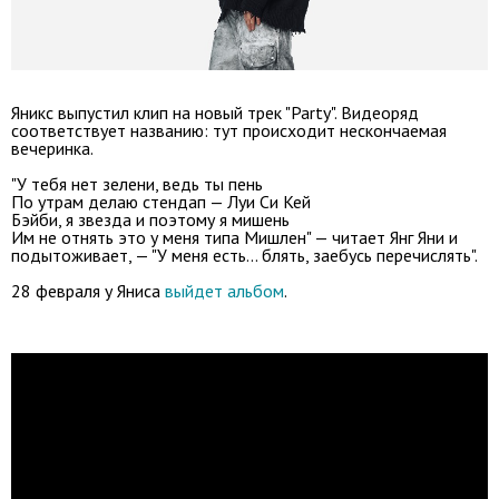
Яникс выпустил клип на новый трек "Party". Видеоряд
соответствует названию: тут происходит нескончаемая
вечеринка.
"У тебя нет зелени, ведь ты пень
По утрам делаю стендап — Луи Си Кей
Бэйби, я звезда и поэтому я мишень
Им не отнять это у меня типа Мишлен
" — читает Янг Яни и
подытоживает, — "У меня есть... блять, заебусь перечислять".
28 февраля у Яниса
выйдет альбом
.