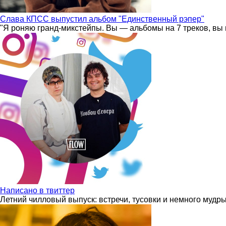
Слава КПСС выпустил альбом "Единственный рэпер"
"Я роняю гранд-микстейпы. Вы — альбомы на 7 треков, вы 
Написано в твиттер
Летний чилловый выпуск: встречи, тусовки и немного мудр