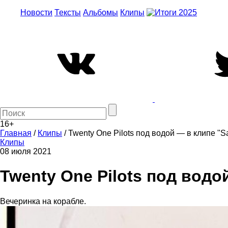
Новости
Тексты
Альбомы
Клипы
16+
Главная
/
Клипы
/
Twenty One Pilots под водой — в клипе "S
Клипы
08 июля 2021
Twenty One Pilots под водо
Вечеринка на корабле.