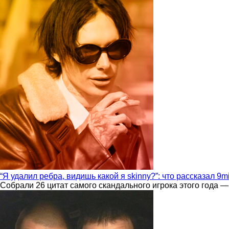
“Я удалил ребра, видишь какой я skinny?”: что рассказал 9m
Собрали 26 цитат самого скандального игрока этого года —