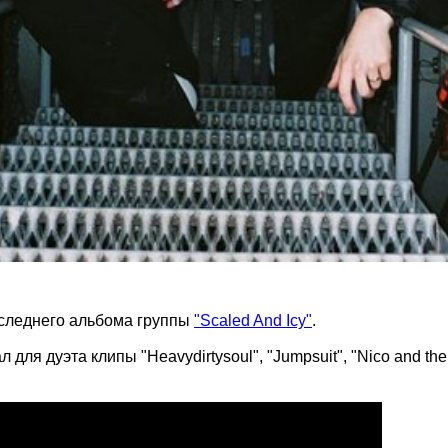
последнего альбома группы
"Scaled And Icy"
.
 дуэта клипы "Heavydirtysoul", "Jumpsuit", "Nico and the Ni