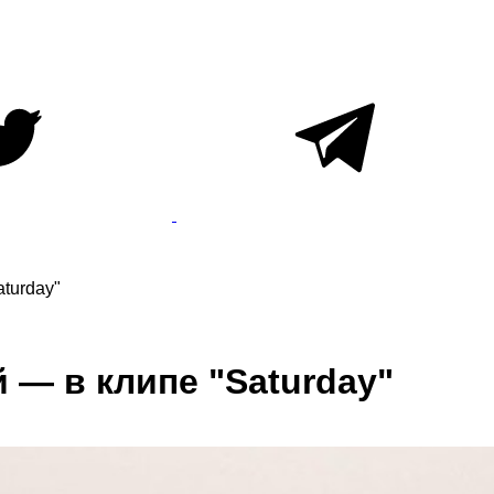
aturday"
й — в клипе "Saturday"