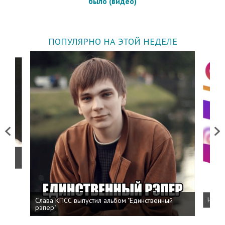
было (видео)
ПОПУЛЯРНО НА ЭТОЙ НЕДЕЛЕ
Previous
Next
о
Слава КПСС выпустил альбом "Единственный
Напис
рэпер"