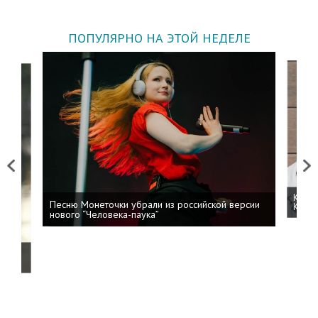
ПОПУЛЯРНО НА ЭТОЙ НЕДЕЛЕ
Previous
Next
Kizar
Песню Монеточки убрали из российской версии
Колоб
нового “Человека-паука”
й