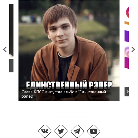
Previous
Next
о
Слава КПСС выпустил альбом "Единственный
Напис
рэпер"