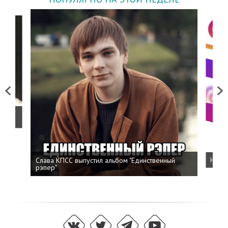
Previous
Next
о
Слава КПСС выпустил альбом "Единственный
Напис
рэпер"