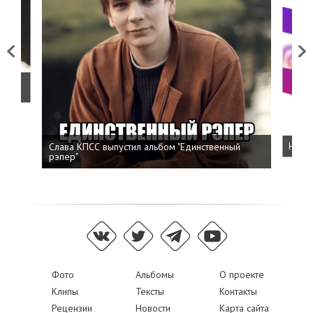
Previous
Next
о
Слава КПСС выпустил альбом "Единственный
Напис
рэпер"
Фото
Альбомы
О проекте
Клипы
Тексты
Контакты
Рецензии
Новости
Карта сайта