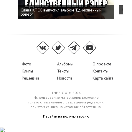
Слава КПСС выпустил альбом "Единственный
Напис
рэпер"
Фото
Альбомы
О проекте
Клипы
Тексты
Контакты
Рецензии
Новости
Карта сайта
THE FLOW © 2026
Использование материалов возможно
только с письменного разрешения редакции,
при этом ссылка на источник обязательна.
Перейти на полную версию