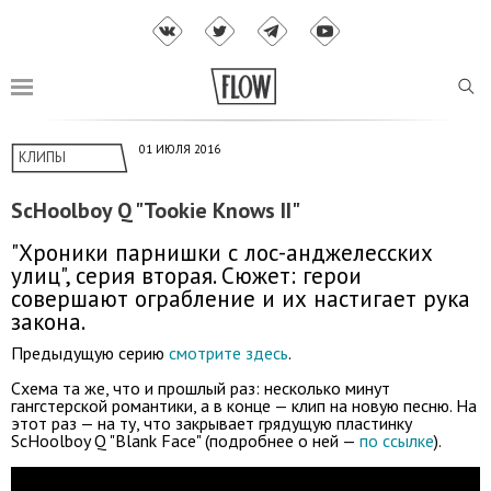
01 ИЮЛЯ 2016
КЛИПЫ
ScHoolboy Q "Tookie Knows II"
"Хроники парнишки с лос-анджелесских
улиц", серия вторая. Сюжет: герои
совершают ограбление и их настигает рука
закона.
Предыдущую серию
смотрите здесь
.
Схема та же, что и прошлый раз: несколько минут
гангстерской романтики, а в конце — клип на новую песню. На
этот раз — на ту, что закрывает грядущую пластинку
ScHoolboy Q "Blank Face" (подробнее о ней —
по ссылке
).