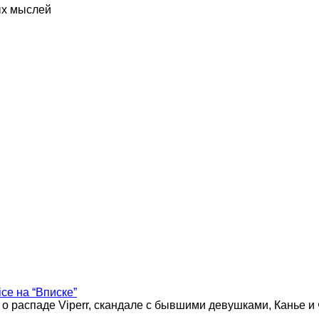
ых мыслей
ice на “Вписке”
 о распаде Viperr, скандале с бывшими девушками, Канье и