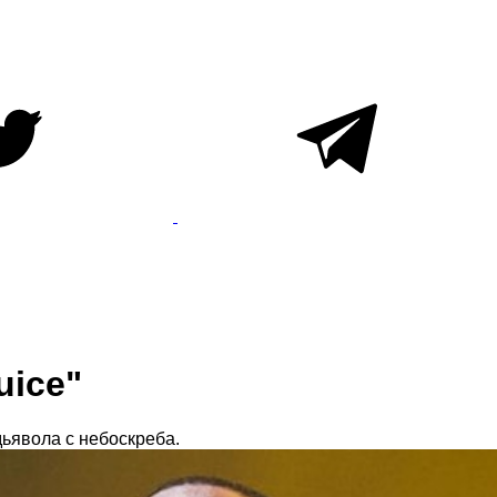
uice"
дьявола с небоскреба.