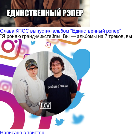
Слава КПСС выпустил альбом "Единственный рэпер"
"Я роняю гранд-микстейпы. Вы — альбомы на 7 треков, вы 
Написано в твиттер