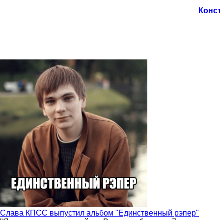
Конст
Слава КПСС выпустил альбом "Единственный рэпер"