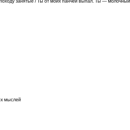
походу занятые / Ты от моих панчей выпал. Ты — молочный
ых мыслей