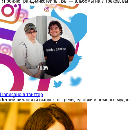
"Я роняю гранд-микстейпы. Вы — альбомы на 7 треков, вы 
Написано в твиттер
Летний чилловый выпуск: встречи, тусовки и немного мудр