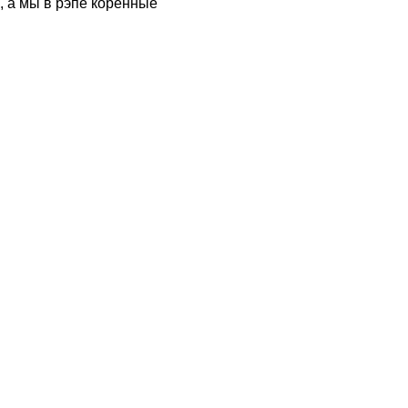
, а мы в рэпе коренные"