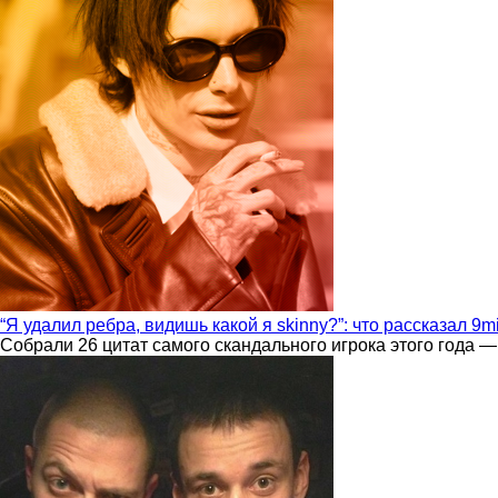
“Я удалил ребра, видишь какой я skinny?”: что рассказал 9m
Собрали 26 цитат самого скандального игрока этого года —