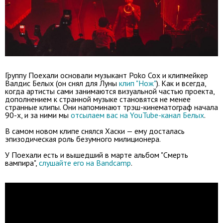
Группу Поехали основали музыкант Poko Cox и клипмейкер
Валдис Белых (он снял для Луны
клип "Нож"
). Как и всегда,
когда артисты сами занимаются визуальной частью проекта,
дополнением к странной музыке становятся не менее
странные клипы. Они напоминают трэш-кинематограф начала
90-х, и за ними мы
отсылаем вас на YouTube-канал Белых
.
В самом новом клипе снялся Хаски — ему досталась
эпизодическая роль безумного милиционера.
У Поехали есть и вышедший в марте альбом "Смерть
вампира",
слушайте его на Bandcamp
.