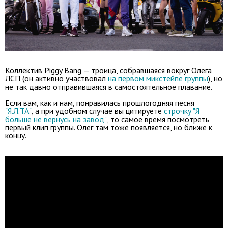
Коллектив Piggy Bang — троица, собравшаяся вокруг Олега
ЛСП (он активно участвовал
на первом микстейпе группы
), но
не так давно отправившаяся в самостоятельное плавание.
Если вам, как и нам, понравилась прошлогодняя песня
"Я.Л.ТА"
, а при удобном случае вы цитируете
строчку "Я
больше не вернусь на завод"
, то самое время посмотреть
первый клип группы. Олег там тоже появляется, но ближе к
концу.