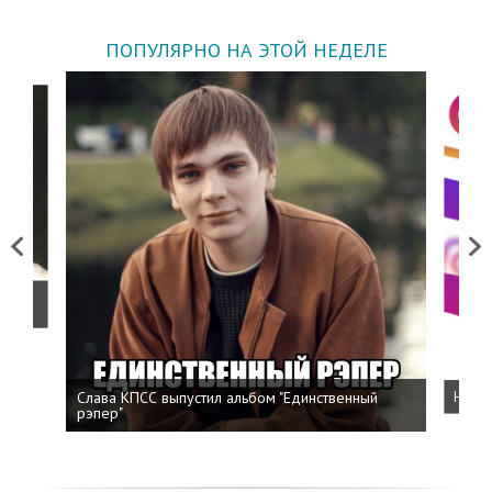
ПОПУЛЯРНО НА ЭТОЙ НЕДЕЛЕ
Previous
Next
о
Слава КПСС выпустил альбом "Единственный
Напис
рэпер"