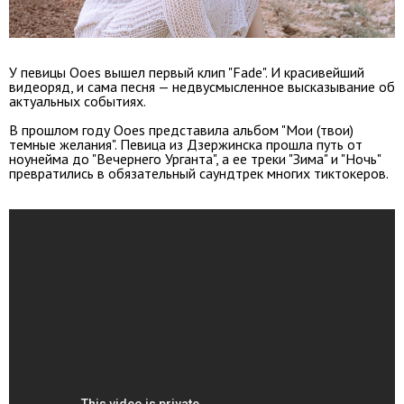
У певицы Ooes вышел первый клип "Fade". И красивейший
видеоряд, и сама песня — недвусмысленное высказывание об
актуальных событиях.
В прошлом году Ooes представила альбом "Мои (твои)
темные желания". Певица из Дзержинска прошла путь от
ноунейма до "Вечернего Урганта", а ее треки "Зима" и "Ночь"
превратились в обязательный саундтрек многих тиктокеров.