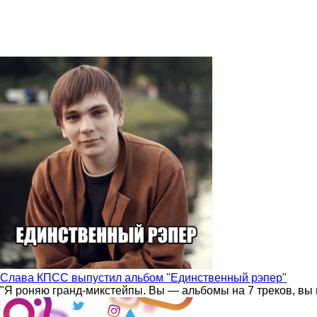
Слава КПСС выпустил альбом "Единственный рэпер"
"Я роняю гранд-микстейпы. Вы — альбомы на 7 треков, вы 