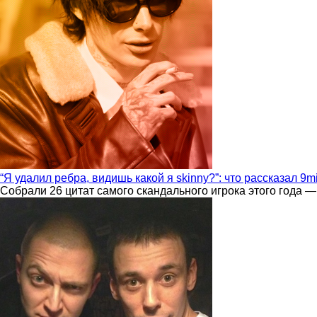
“Я удалил ребра, видишь какой я skinny?”: что рассказал 9m
Собрали 26 цитат самого скандального игрока этого года —