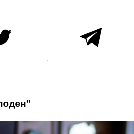
лоден"