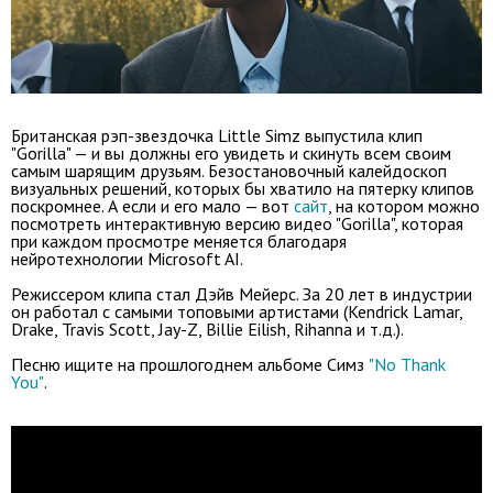
Британская рэп-звездочка Little Simz выпустила клип
"Gorilla" — и вы должны его увидеть и скинуть всем своим
самым шарящим друзьям. Безостановочный калейдоскоп
визуальных решений, которых бы хватило на пятерку клипов
поскромнее. А если и его мало — вот
сайт
, на котором можно
посмотреть интерактивную версию видео "Gorilla", которая
при каждом просмотре меняется благодаря
нейротехнологии Microsoft AI.
Режиссером клипа стал Дэйв Мейерс. За 20 лет в индустрии
он работал с самыми топовыми артистами (Kendrick Lamar,
Drake, Travis Scott, Jay-Z, Billie Eilish, Rihanna и т.д.).
Песню ищите на прошлогоднем альбоме Симз
"No Thank
You"
.