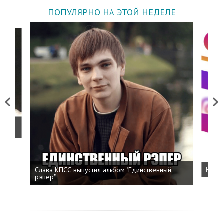
ПОПУЛЯРНО НА ЭТОЙ НЕДЕЛЕ
Previous
Next
о
Слава КПСС выпустил альбом "Единственный
Напис
рэпер"