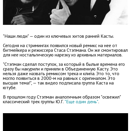
"Наши люди" — один из ключевых хитов ранней Касты.
Сегодня на стримингах появился новый ремикс на нее от
битмейкера и режиссера Стаса Стэпмана. Он же
смонтировал
для нее ностальгическую нарезку из архивных материалов
.
"Стэпман сделал поступок, за который в былые времена его
сразу бы накурили и приняли в Объединенную Касту. Это
нельзя даже назвать ремиксом трека и клипа. Это то, что
могло появиться в 2000-м на равных с оригиналом. Это
высшая тема!", — так видео подписала группа Каста на
ютубе.
В прошлом году Стэпман аналогичным образом "освежил"
классический трек группы Ю.Г.
"Еще один день"
.