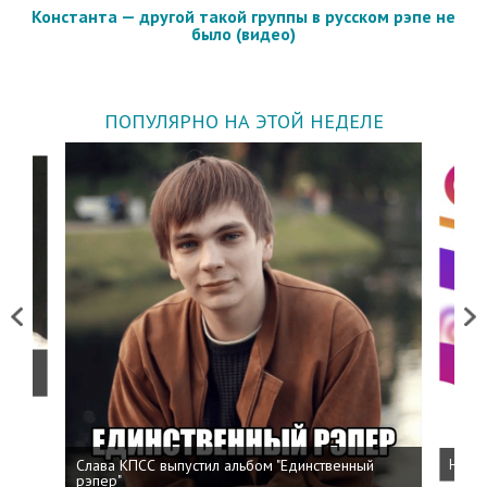
Константа — другой такой группы в русском рэпе не
было (видео)
ПОПУЛЯРНО НА ЭТОЙ НЕДЕЛЕ
Previous
Next
о
Слава КПСС выпустил альбом "Единственный
Напис
рэпер"