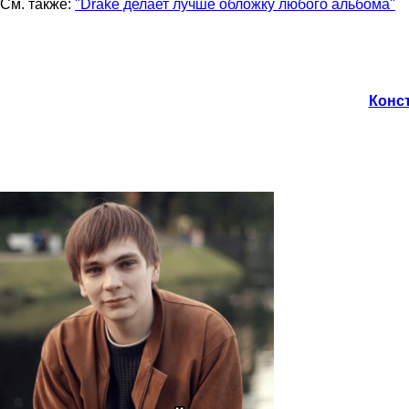
См. также:
"Drake делает лучше обложку любого альбома"
Конст