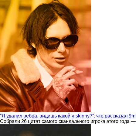
“Я удалил ребра, видишь какой я skinny?”: что рассказал 9m
Собрали 26 цитат самого скандального игрока этого года —