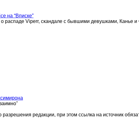
ice на “Вписке”
 о распаде Viperr, скандале с бывшими девушками, Канье и
ксимирона
взаимно"
 разрешения редакции, при этом ссылка на источник обяза