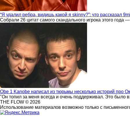
“Я удалил ребра, видишь какой я skinny?”: что рассказал 9m
Собрали 26 цитат самого скандального игрока этого года —
Obe 1 Kanobe написал из тюрьмы несколько историй про О
"Он топил за меня всегда и очень поддерживал. Это было 
THE FLOW © 2026
Использование материалов возможно только с письменного