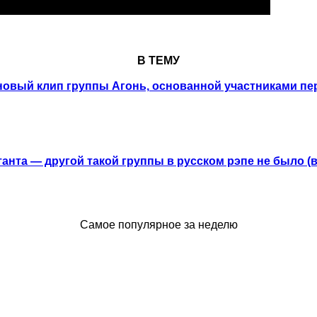
В ТЕМУ
новый клип группы Агонь, основанной участниками перв
анта — другой такой группы в русском рэпе не было (
Самое популярное за неделю