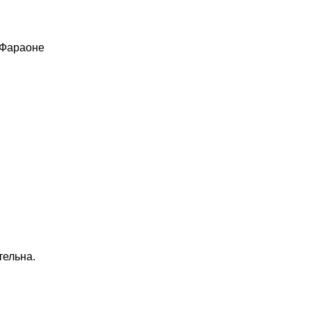
 Фараоне
тельна.