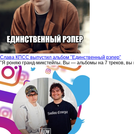
Слава КПСС выпустил альбом "Единственный рэпер"
"Я роняю гранд-микстейпы. Вы — альбомы на 7 треков, вы 