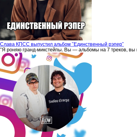
Слава КПСС выпустил альбом "Единственный рэпер"
"Я роняю гранд-микстейпы. Вы — альбомы на 7 треков, вы 