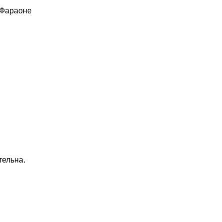
 Фараоне
тельна.