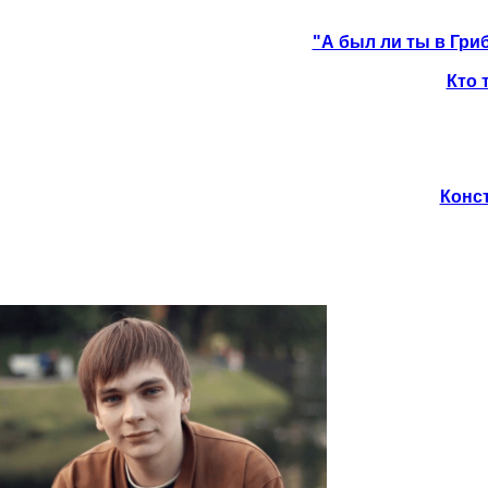
"А был ли ты в Гриб
Кто 
Конст