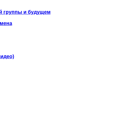
ной группы и будущем
омена
видео)