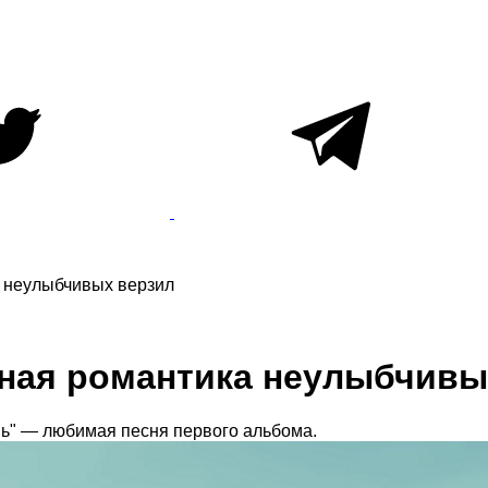
а неулыбчивых верзил
нная романтика неулыбчивы
вь" — любимая песня первого альбома.