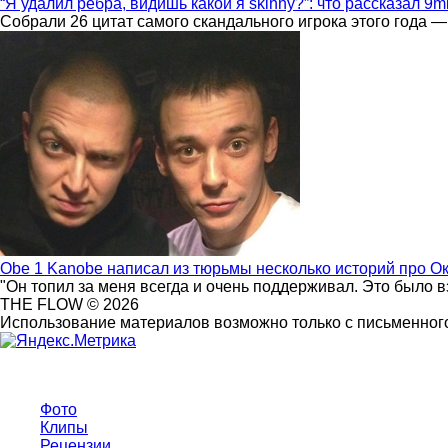
“Я удалил ребра, видишь какой я skinny?”: что рассказал 9m
Собрали 26 цитат самого скандального игрока этого года —
Obe 1 Kanobe написал из тюрьмы несколько историй про О
"Он топил за меня всегда и очень поддерживал. Это было 
THE FLOW © 2026
Использование материалов возможно только с письменного
Фото
Клипы
Рецензии