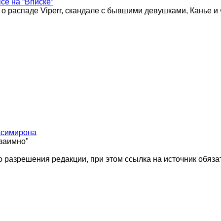
ice на “Вписке”
 о распаде Viperr, скандале с бывшими девушками, Канье и
ксимирона
взаимно"
 разрешения редакции, при этом ссылка на источник обяза