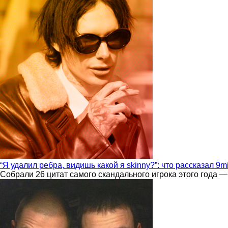
“Я удалил ребра, видишь какой я skinny?”: что рассказал 9m
Собрали 26 цитат самого скандального игрока этого года —