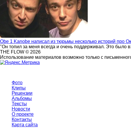
Obe 1 Kanobe написал из тюрьмы несколько историй про О
"Он топил за меня всегда и очень поддерживал. Это было 
THE FLOW © 2026
Использование материалов возможно только с письменного
Фото
Клипы
Рецензии
Альбомы
Тексты
Новости
О проекте
Контакты
Карта сайта