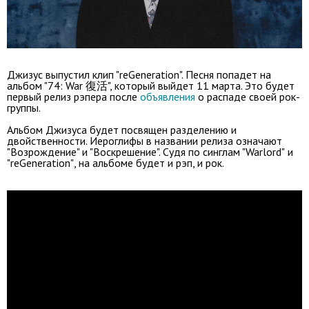
Джизус выпустил клип "reGeneration". Песня попадет на
альбом "74: War 復活", который выйдет 11 марта. Это будет
первый релиз рэпера после
объявления
о распаде своей рок-
группы.
Альбом Джизуса будет посвящен разделению и
двойственности. Иероглифы в названии релиза означают
"Возрождение" и "Воскрешение". Судя по синглам "Warlord"
и
"reGeneration"
, на альбоме будет и рэп, и рок.