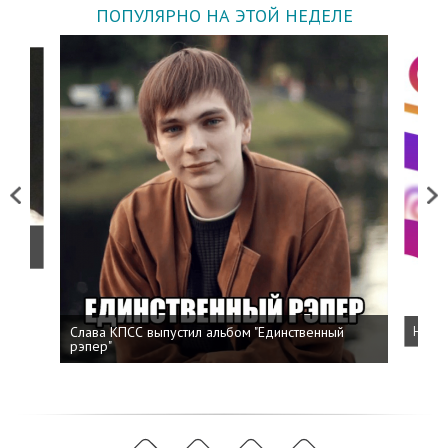
ПОПУЛЯРНО НА ЭТОЙ НЕДЕЛЕ
Previous
Next
о
Слава КПСС выпустил альбом "Единственный
Напис
рэпер"