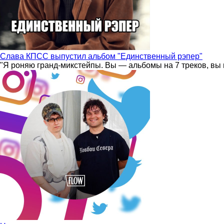
Слава КПСС выпустил альбом "Единственный рэпер"
"Я роняю гранд-микстейпы. Вы — альбомы на 7 треков, вы 