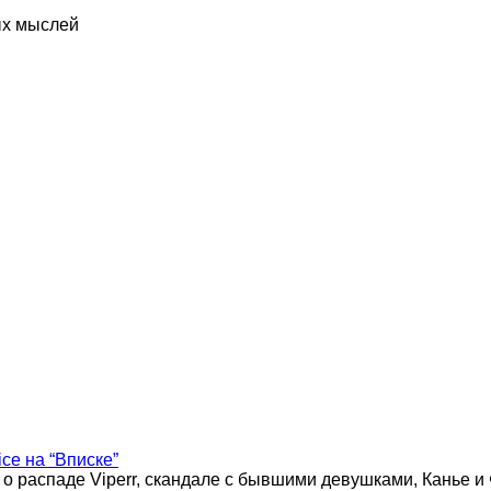
ых мыслей
ice на “Вписке”
 о распаде Viperr, скандале с бывшими девушками, Канье и