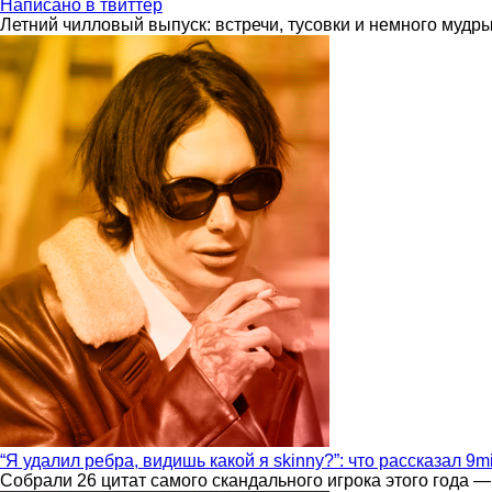
Написано в твиттер
Летний чилловый выпуск: встречи, тусовки и немного мудр
“Я удалил ребра, видишь какой я skinny?”: что рассказал 9m
Собрали 26 цитат самого скандального игрока этого года —