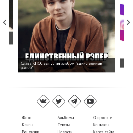
Previous
Next
о
Слава КПСС выпустил альбом "Единственный
Напис
рэпер"
Фото
Альбомы
О проекте
Клипы
Тексты
Контакты
Рецензии
Новости
Карта сайта