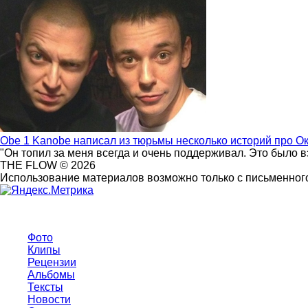
Obe 1 Kanobe написал из тюрьмы несколько историй про О
"Он топил за меня всегда и очень поддерживал. Это было 
THE FLOW © 2026
Использование материалов возможно только с письменного
Фото
Клипы
Рецензии
Альбомы
Тексты
Новости