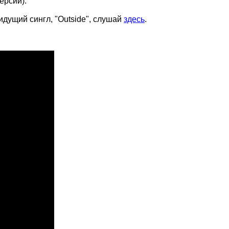
ерсии).
идущий сингл, "Outside", слушай
здесь
.