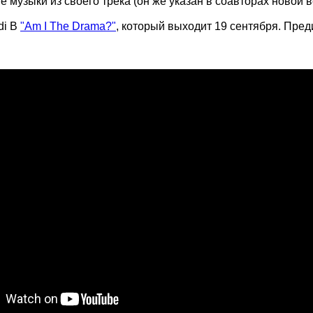
е музыки из своего трека (он же указан в соавторах новой в
di B
"Am I The Drama?"
, который выходит 19 сентября. Пред