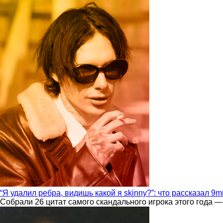
“Я удалил ребра, видишь какой я skinny?”: что рассказал 9m
Собрали 26 цитат самого скандального игрока этого года —