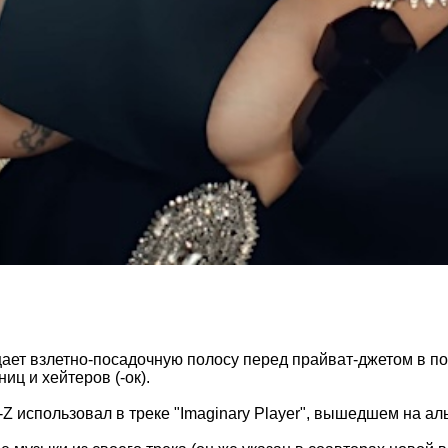
ет взлетно-посадочную полосу перед прайват-джетом в по
иц и хейтеров (-ок).
использовал в треке "Imaginary Player", вышедшем на альбом