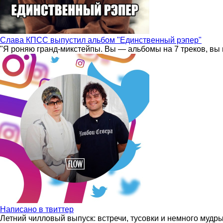
Слава КПСС выпустил альбом "Единственный рэпер"
"Я роняю гранд-микстейпы. Вы — альбомы на 7 треков, вы 
Написано в твиттер
Летний чилловый выпуск: встречи, тусовки и немного мудр