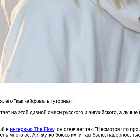
, его "как кайфовать туториал".
тает на этой дивной смеси русского и английского, а лучш
ый в
интервью The Flow
, он отвечает так: "Несмотря что пр
ень много ос. А я жутко боюсь их, и там было, наверное, тыс