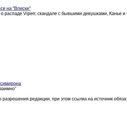
ice на “Вписке”
 о распаде Viperr, скандале с бывшими девушками, Канье и
ксимирона
взаимно"
 разрешения редакции, при этом ссылка на источник обяза