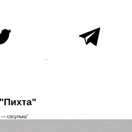
 "Пихта"
 — сосулька"