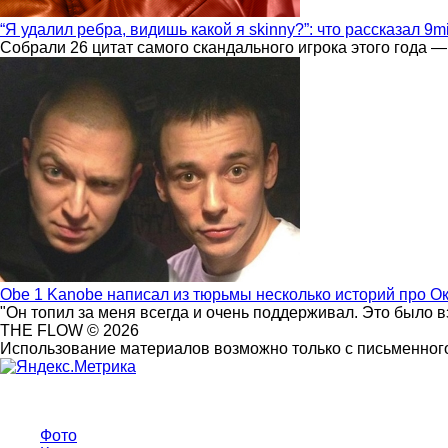
“Я удалил ребра, видишь какой я skinny?”: что рассказал 9m
Собрали 26 цитат самого скандального игрока этого года —
Obe 1 Kanobe написал из тюрьмы несколько историй про О
"Он топил за меня всегда и очень поддерживал. Это было 
THE FLOW © 2026
Использование материалов возможно только с письменного
Фото