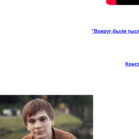
"Вокруг были тыся
Конст