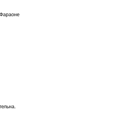
 Фараоне
тельна.