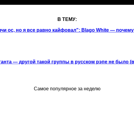
В ТЕМУ:
чи ос, но я все равно кайфовал": Blago White — почему
анта — другой такой группы в русском рэпе не было (
Самое популярное за неделю