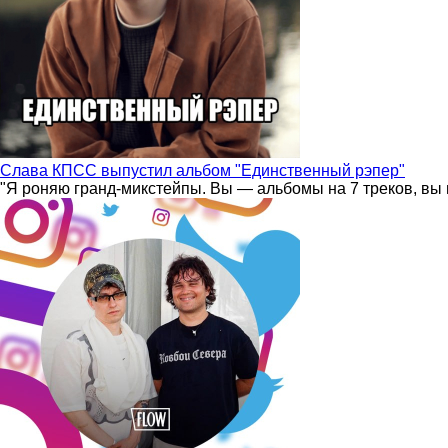
Слава КПСС выпустил альбом "Единственный рэпер"
"Я роняю гранд-микстейпы. Вы — альбомы на 7 треков, вы 