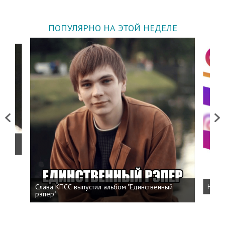
ПОПУЛЯРНО НА ЭТОЙ НЕДЕЛЕ
Previous
Next
о
Слава КПСС выпустил альбом "Единственный
Напис
рэпер"