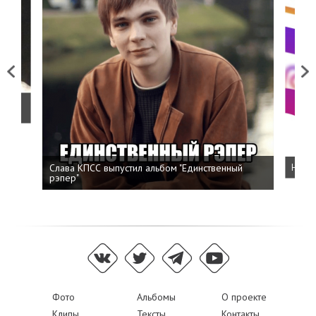
Previous
Next
о
Слава КПСС выпустил альбом "Единственный
Напис
рэпер"
Фото
Альбомы
О проекте
Клипы
Тексты
Контакты