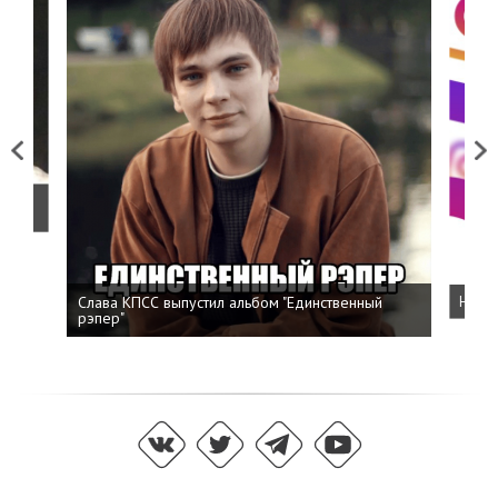
Previous
Next
о
Слава КПСС выпустил альбом "Единственный
Напис
рэпер"