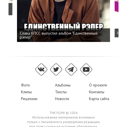
о
Слава КПСС выпустил альбом "Единственный
Напис
рэпер"
Фото
Альбомы
О проекте
Клипы
Тексты
Контакты
Рецензии
Новости
Карта сайта
THE FLOW © 2026
Использование материалов возможно
только с письменного разрешения редакции,
при этом ссылка на источник обязательна.