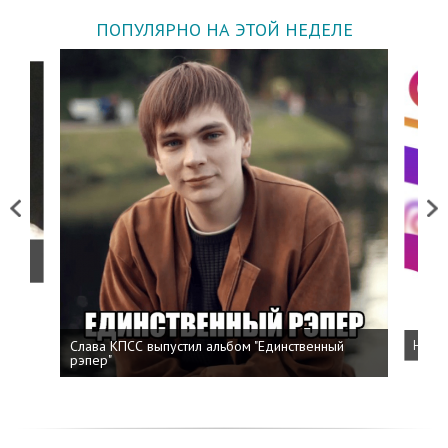
ПОПУЛЯРНО НА ЭТОЙ НЕДЕЛЕ
Previous
Next
о
Слава КПСС выпустил альбом "Единственный
Напис
рэпер"