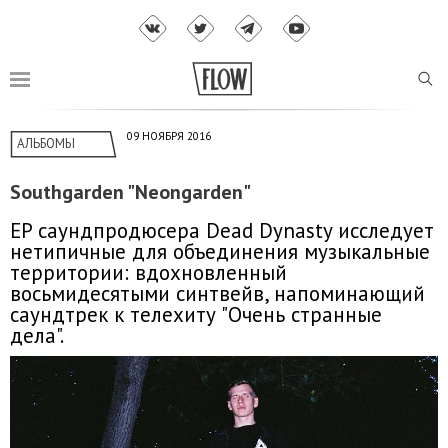
09 НОЯБРЯ 2016
АЛЬБОМЫ
Southgarden "Neongarden"
EP cаундпродюсера Dead Dynasty исследует
нетипичные для объединения музыкальные
территории: вдохновленный
восьмидесятыми синтвейв, напоминающий
саундтрек к телехиту "Очень странные
дела".