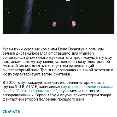
Украинский участник команды Dead Dynasty на сольном
релизе дистанцировался от ставшего для Pharaoh
сотоварищи фирменного жутковатого трилл-саунда в угоду
ностальгическому звучанию, вдохновленному электронной
музыкой восьмидесятых с акцентом на жужжащий
синтезаторный звук. Тренд на возвращение такой эстетики в
моду характеризуют тегом "синтвейв".
В 2016 году, пожалуй, главным его реаниматором стала
группа S U R V I V E, написавшая
саундтрек к телехиту канала
Netflix "Очень странные дела"
, звучанием и сеттингом
возвращающий к Карпентеру и другим архитекторам жанра
фантастики второй половины прошлого века.
СКАЧАТЬ