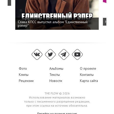
Слава КПСС выпустил альбом "Единственный
Напис
рэпер"
Фото
Альбомы
О проекте
Клипы
Тексты
Контакты
Рецензии
Новости
Карта сайта
THE FLOW © 2026
Использование материалов возможно
только с письменного разрешения редакции,
при этом ссылка на источник обязательна.
Перейти на полную версию