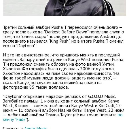
Третий сольный альбом Pusha T переносился очень долго —
сразу после выхода "Darkest Before Dawn" поползли слухи о
том, что "очень скоро" последует продолжение. Альбом до
последнего назывался "King Push", но в итоге Pusha T сменил
его на "Daytona".
И это не единственное, что пришлось менять в последний
момент. За пару дней до релиза Kanye West позвонил Pusha
T и предложил сменить обложку на фото ванной Уитни
Хьюстон. Фотография была сделана в 2006 году, когда
Хьюстон находилась на пике своей наркозависимости. "На
фоне твоей музыки люди должны видеть именно это", —
сказал Kanye, по слухам заплативший за права на
фотографию 85 тысяч долларов.
"Daytona" открывает марафон релизов от G.O.O.D Music.
Загибайте пальцы: 1 июня выходит сольный альбом Kanye
West, 8 июня — совместный релиз Kanye West и Kid Cudi, 15
июня — 11 сольный альбом Nas на биты Kanye West, 22 июня
— дебютный альбом Teyana Taylor (её вы точно помните
по
клипу "Fade"
).
Слушать в
Apple Music