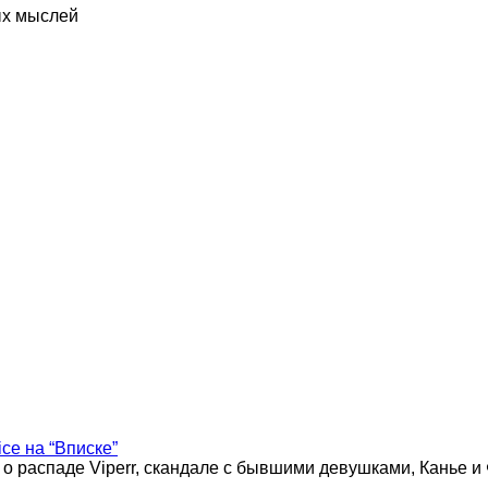
ых мыслей
ice на “Вписке”
 о распаде Viperr, скандале с бывшими девушками, Канье и