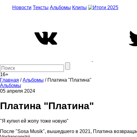
Новости
Тексты
Альбомы
Клипы
16+
Главная
/
Альбомы
/
Платина "Платина"
Альбомы
05 апреля 2024
Платина "Платина"
"Я купил ей жопу тоже новую"
После "Sosa Musik", вышедшего в 2021, Платина возвращает
Voskresenskii.