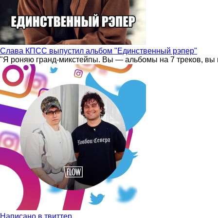
Слава КПСС выпустил альбом "Единственный рэпер"
"Я роняю гранд-микстейпы. Вы — альбомы на 7 треков, вы 
Написано в твиттер