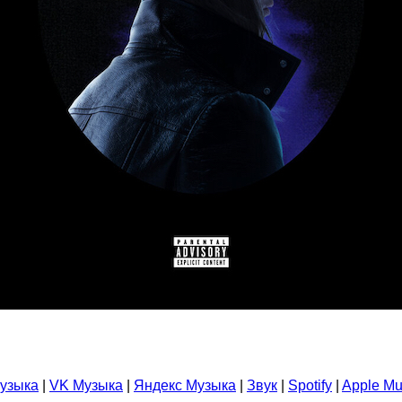
узыка
|
VK Музыка
|
Яндекс Музыка
|
Звук
|
Spotify
|
Apple Mu