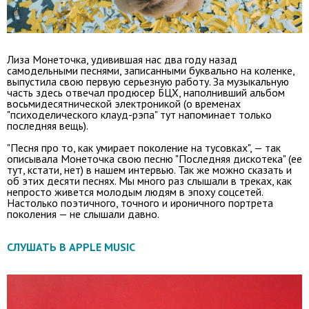
Лиза Монеточка, удивившая нас два году назад
самодельными песнями, записанными буквально на коленке,
выпустила свою первую серьезную работу. За музыкальную
часть здесь отвечал продюсер БЦХ, наполнивший альбом
восьмидесятнической электроникой (о временах
"психоделического клауд-рэпа" тут напоминает только
последняя вещь).
"Песня про то, как умирает поколение на тусовках", — так
описывала Монеточка свою песню "Последняя дискотека" (ее
тут, кстати, нет) в нашем интервью. Так же можно сказать и
об этих десяти песнях. Мы много раз слышали в треках, как
непросто живется молодым людям в эпоху соцсетей.
Настолько поэтичного, точного и ироничного портрета
поколения — не слышали давно.
СЛУШАТЬ В APPLE MUSIC