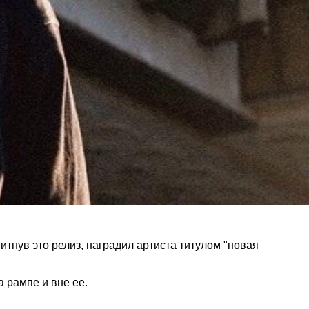
итнув это релиз, наградил артиста титулом "новая
а рампе и вне ее.