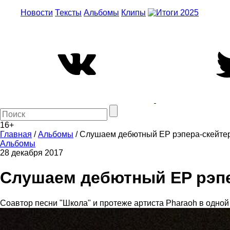
Новости
Тексты
Альбомы
Клипы
16+
Главная
/
Альбомы
/
Слушаем дебютный EP рэпера-скейте
Альбомы
28 декабря 2017
Слушаем дебютный EP рэпе
Соавтор песни "Школа" и протеже артиста Pharaoh в одной 