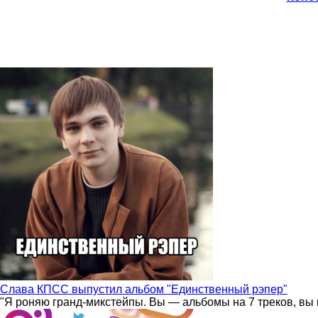
Слава КПСС выпустил альбом "Единственный рэпер"
"Я роняю гранд-микстейпы. Вы — альбомы на 7 треков, вы 