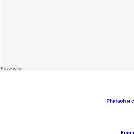
Pharaoh и 
Конст