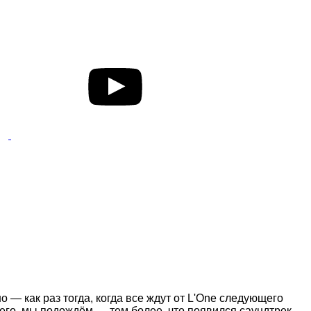
— как раз тогда, когда все ждут от L'One следующего
чего, мы подождём — тем более, что появился саундтрек