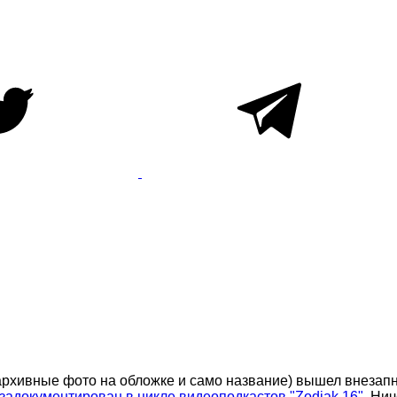
рхивные фото на обложке и само название) вышел внезапно 
задокументирован в цикле видеоподкастов "Zodiak 16"
. Ни