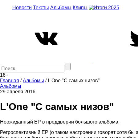
Новости
Тексты
Альбомы
Клипы
16+
Главная
/
Альбомы
/
L'One "С самых низов"
Альбомы
29 апреля 2016
L'One "С самых низов"
Неожиданный EP в преддверии большого альбома.
Ретроспективный EP (о таком настроении говорят хотя бы а
большого альбома, процесс работы над которым подробно