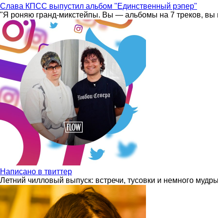
Слава КПСС выпустил альбом "Единственный рэпер"
"Я роняю гранд-микстейпы. Вы — альбомы на 7 треков, вы 
Написано в твиттер
Летний чилловый выпуск: встречи, тусовки и немного мудр