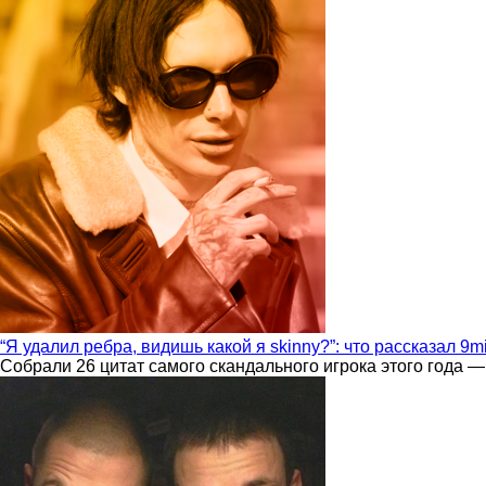
“Я удалил ребра, видишь какой я skinny?”: что рассказал 9m
Собрали 26 цитат самого скандального игрока этого года —