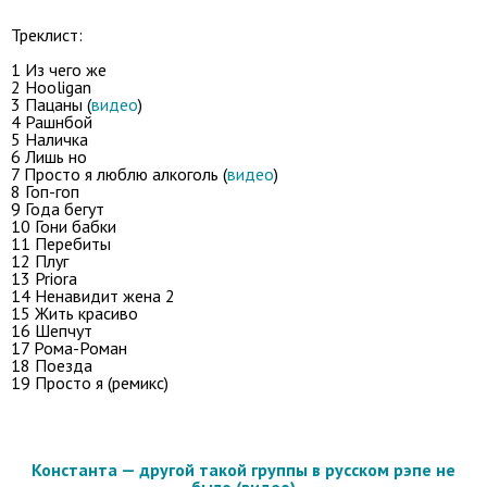
Треклист:
1 Из чего же
2 Hooligan
3 Пацаны (
видео
)
4 Рашнбой
5 Наличка
6 Лишь но
7 Просто я люблю алкоголь (
видео
)
8 Гоп-гоп
9 Года бегут
10 Гони бабки
11 Перебиты
12 Плуг
13 Priora
14 Ненавидит жена 2
15 Жить красиво
16 Шепчут
17 Рома-Роман
18 Поезда
19 Просто я (ремикс)
Константа — другой такой группы в русском рэпе не