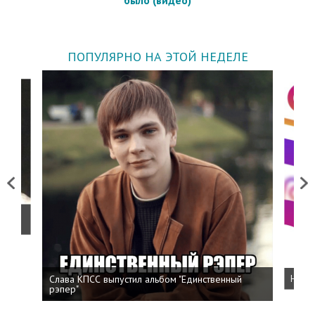
было (видео)
ПОПУЛЯРНО НА ЭТОЙ НЕДЕЛЕ
Previous
Next
о
Слава КПСС выпустил альбом "Единственный
Напис
рэпер"