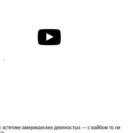
в эстетике американских девяностых — с вайбом то ли
ся.