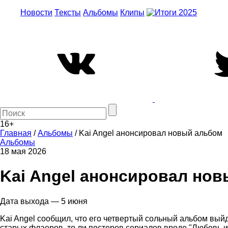
Новости
Тексты
Альбомы
Клипы
16+
Главная
/
Альбомы
/
Kai Angel анонсировал новый альбом
Альбомы
18 мая 2026
Kai Angel анонсировал но
Дата выхода — 5 июня
Kai Angel сообщил, что его четвертый сольный альбом вый
старых флаеров, то ли постеров сериалов вроде "Любовь и