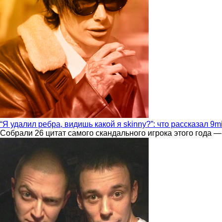
“Я удалил ребра, видишь какой я skinny?”: что рассказал 9m
Собрали 26 цитат самого скандального игрока этого года —