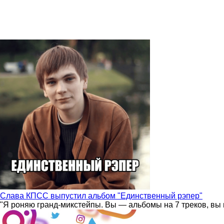
Слава КПСС выпустил альбом "Единственный рэпер"
"Я роняю гранд-микстейпы. Вы — альбомы на 7 треков, вы 