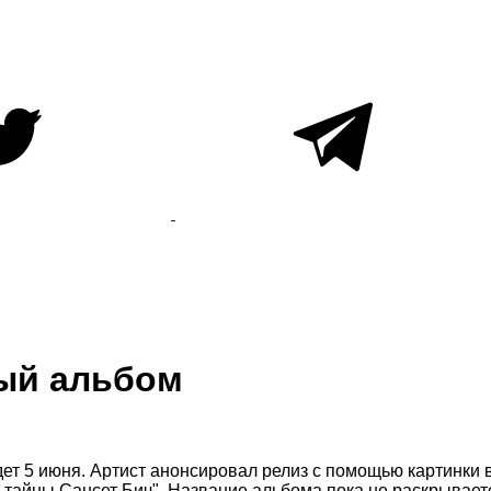
вый альбом
дет 5 июня. Артист анонсировал релиз с помощью картинки 
 тайны Сансет Бич". Название альбома пока не раскрывает