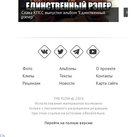
Слава КПСС выпустил альбом "Единственный
Напис
рэпер"
Фото
Альбомы
О проекте
Клипы
Тексты
Контакты
Рецензии
Новости
Карта сайта
THE FLOW © 2026
Использование материалов возможно
только с письменного разрешения редакции,
при этом ссылка на источник обязательна.
Перейти на полную версию