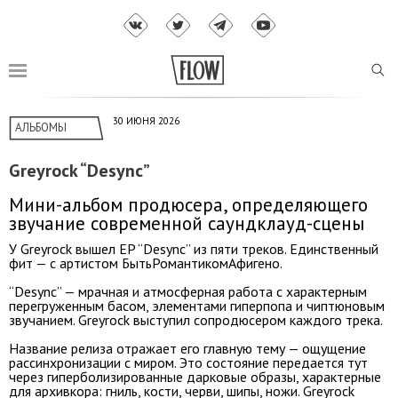
30 ИЮНЯ 2026
АЛЬБОМЫ
Greyrock “Desync”
Мини-альбом продюсера, определяющего
звучание современной саундклауд-сцены
У Greyrock вышел EP “Desync” из пяти треков. Единственный
фит — с артистом БытьРомантикомАфигено.
“Desync” — мрачная и атмосферная работа с характерным
перегруженным басом, элементами гиперпопа и чиптюновым
звучанием. Greyrock выступил сопродюсером каждого трека.
Название релиза отражает его главную тему — ощущение
рассинхронизации с миром. Это состояние передается тут
через гиперболизированные дарковые образы, характерные
для архивкора: гниль, кости, черви, шипы, ножи. Greyrock