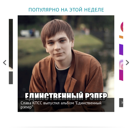
ПОПУЛЯРНО НА ЭТОЙ НЕДЕЛЕ
Previous
Next
о
Слава КПСС выпустил альбом "Единственный
Напис
рэпер"