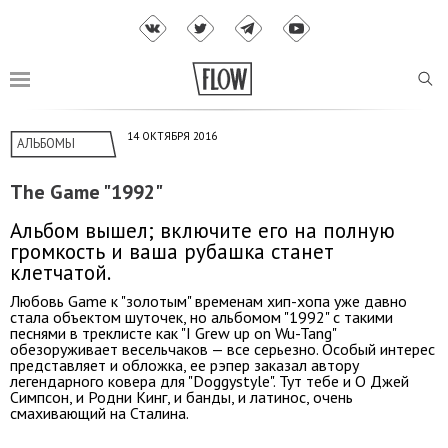
14 ОКТЯБРЯ 2016
АЛЬБОМЫ
The Game "1992"
Альбом вышел; включите его на полную
громкость и ваша рубашка станет
клетчатой.
Любовь Game к "золотым" временам хип-хопа уже давно
стала объектом шуточек, но альбомом "1992" с такими
песнями в треклисте как "I Grew up on Wu-Tang"
обезоруживает весельчаков — все серьезно. Особый интерес
представляет и обложка, ее рэпер заказал автору
легендарного ковера для "Doggystyle". Тут тебе и О Джей
Симпсон, и Родни Кинг, и банды, и латинос, очень
смахивающий на Сталина.