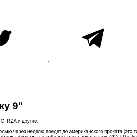
жу 9"
 G, RZA и другие.
ко через неделю доедет до американского проката (это тот
ек к фильму, где собраны треки при участии A$AP Rocky, Don 