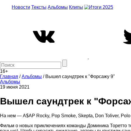
Новости
Тексты
Альбомы
Клипы
16+
Главная
/
Альбомы
/
Вышел саундтрек к "Форсажу 9"
Альбомы
19 июня 2021
Вышел саундтрек к "Форса
На нем — A$AP Rocky, Pop Smoke, Skepta, Don Toliver, Polo
Фильм о новых приключениях команды Доминика Торетто толь
раньше). Чтобы скрасить ожидание, авторы выпустили саундтр