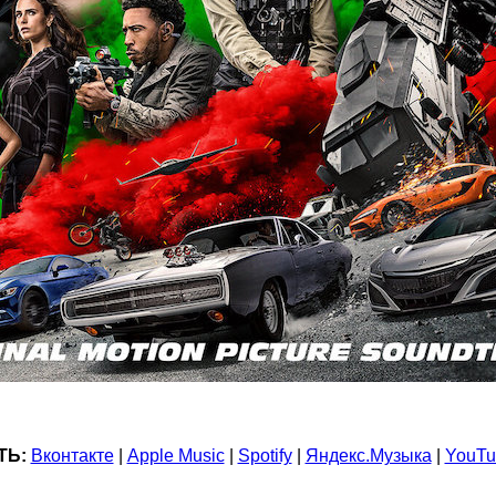
ТЬ:
Вконтакте
|
Apple Music
|
Spotify
|
Яндекс.Музыка
|
YouTu