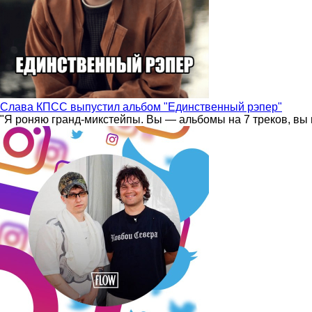
Слава КПСС выпустил альбом "Единственный рэпер"
"Я роняю гранд-микстейпы. Вы — альбомы на 7 треков, вы 