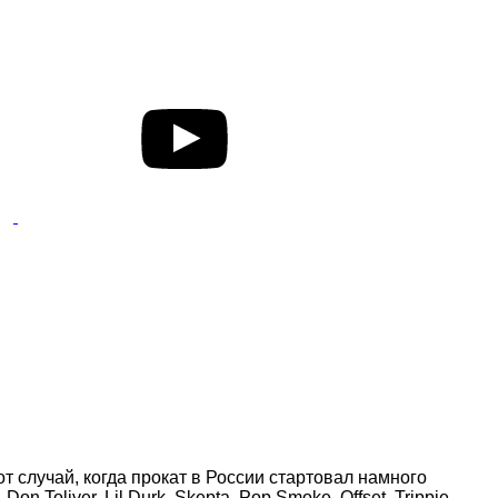
 случай, когда прокат в России стартовал намного
Toliver, Lil Durk, Skepta, Pop Smoke, Offset, Trippie