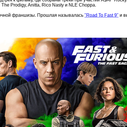
, The Prodigy, Anitta, Rico Nasty и NLE Choppa.
оночной франшизы. Прошлая называлась
"Road To Fast 9"
и в