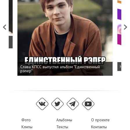
Previous
Next
о
Слава КПСС выпустил альбом "Единственный
Напис
рэпер"
Фото
Альбомы
О проекте
Клипы
Тексты
Контакты