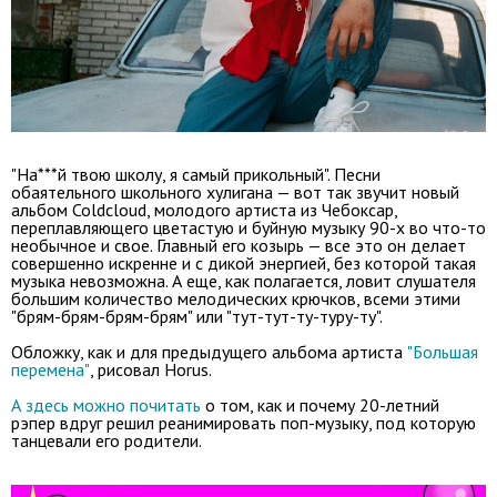
"На***й твою школу, я самый прикольный". Песни
обаятельного школьного хулигана — вот так звучит новый
альбом Coldcloud, молодого артиста из Чебоксар,
переплавляющего цветастую и буйную музыку 90-х во что-то
необычное и свое. Главный его козырь — все это он делает
совершенно искренне и с дикой энергией, без которой такая
музыка невозможна. А еще, как полагается, ловит слушателя
большим количество мелодических крючков, всеми этими
"брям-брям-брям-брям" или "тут-тут-ту-туру-ту".
Обложку, как и для предыдущего альбома артиста
"Большая
перемена"
, рисовал Horus.
А здесь можно почитать
о том, как и почему 20-летний
рэпер вдруг решил реанимировать поп-музыку, под которую
танцевали его родители.