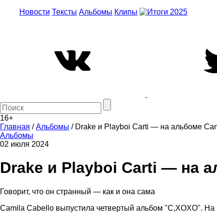
Новости
Тексты
Альбомы
Клипы
16+
Главная
/
Альбомы
/
Drake и Playboi Carti — на альбоме Ca
Альбомы
02 июля 2024
Drake и Playboi Carti — на
Говорит, что он странный — как и она сама
Camila Cabello выпустила четвертый альбом "C,XOXO". На не