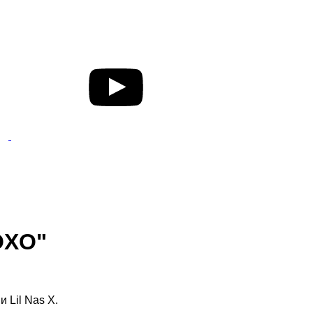
XOXO"
и Lil Nas X
.