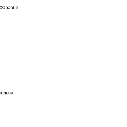
 Фараоне
тельна.