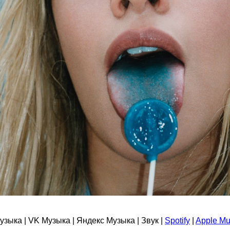
зыка | VK Музыка | Яндекс Музыка | Звук |
Spotify
|
Apple Mu