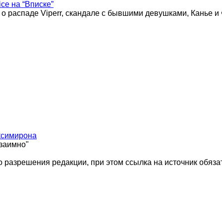
ice на “Вписке”
 о распаде Viperr, скандале с бывшими девушками, Канье и
ксимирона
взаимно"
 разрешения редакции, при этом ссылка на источник обяза