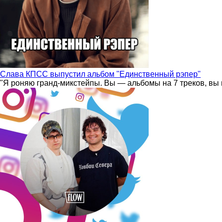
Слава КПСС выпустил альбом "Единственный рэпер"
"Я роняю гранд-микстейпы. Вы — альбомы на 7 треков, вы 