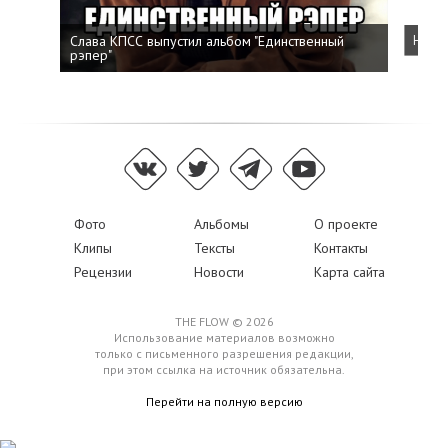
Слава КПСС выпустил альбом "Единственный
Напис
рэпер"
Фото
Альбомы
О проекте
Клипы
Тексты
Контакты
Рецензии
Новости
Карта сайта
THE FLOW © 2026
Использование материалов возможно
только с письменного разрешения редакции,
при этом ссылка на источник обязательна.
Перейти на полную версию