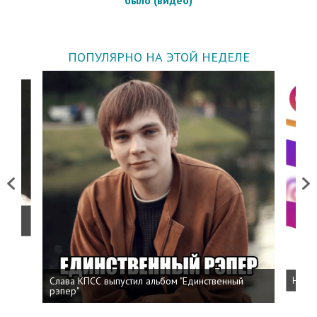
ПОПУЛЯРНО НА ЭТОЙ НЕДЕЛЕ
Previous
Next
о
Слава КПСС выпустил альбом "Единственный
Напис
рэпер"