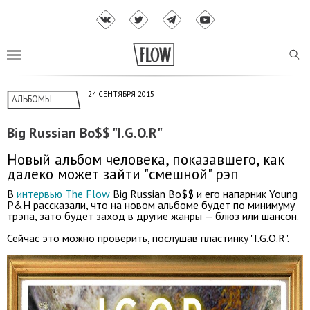
24 СЕНТЯБРЯ 2015
АЛЬБОМЫ
Big Russian Bo$$ "I.G.O.R"
Новый альбом человека, показавшего, как
далеко может зайти "смешной" рэп
В
интервью The Flow
Big Russian Bo$$ и его напарник Young
P&H рассказали, что на новом альбоме будет по минимуму
трэпа, зато будет заход в другие жанры — блюз или шансон.
Сейчас это можно проверить, послушав пластинку "I.G.O.R".