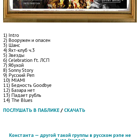
1) Intro
2) Вооружен и опасен
3) Шанс
4) Яхт-клуб ч.3
5) Звезды
6) Celebration ft. ЛСП
7) Ябухой
8) Sonny Story
9) Русский Реп
10) MIAMI
11) Бедность Goodbye
12) Базара нет
13) Падает рубль
14) The Blues
ПОСЛУШАТЬ В ПАБЛИКЕ
/
СКАЧАТЬ
Константа — другой такой группы в русском рэпе не
было (видео)